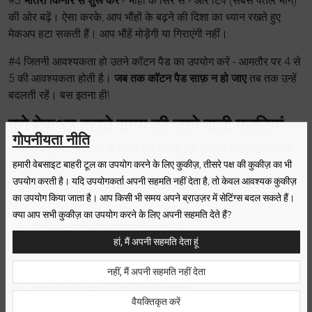
#3
भीतरी किनारे से शुरू करें
- भौंहों के सिरे से - और टिप (सबसे पतले भाग)
की ओर बढ़ें। ऐसा करके, आप भौंहों के बढ़ने की दिशा का ध्यान रखते हुए
मेकअप हटा सकती हैं। आप भौंहें मोड़ेंगी या गिराएंगी नहीं।
#4 जितनी आवश्यकता हो उतने कॉटन पैड का उपयोग करें - आमतौर पर 4 से
5 की आवश्यकता होती है।
जब तक कॉटन पैड साफ़ न हो जाए
तब तक उन्हें
बदलती रहें। बस इतना ही!
ब्रो मेकअप हटाते समय की जाने वाली गलतियां
गोपनीयता नीति
हमें कुछ बड़ी गलतियों पर भी ध्यान देना चाहिए, जो हम ब्रो प्रोडक्ट उतारते
हमारी वेबसाइट बाहरी टूल का उपयोग करने के लिए कुकीज़, तीसरे पक्ष की कुकीज़ का भी
समय करते हैं।
उनसे बचने पर निश्चित रूप से आपकी भौंहों की स्थिति और
उपयोग करती है। यदि उपयोगकर्ता अपनी सहमति नहीं देता है, तो केवल आवश्यक कुकीज़
स्वरूप में सुधार होगा। यहाँ उन गलतियों की सूची दी गई है
जिनके लिए हम
का उपयोग किया जाता है। आप किसी भी समय अपने ब्राउज़र में सेटिंग्स बदल सकते हैं।
दोषी हैं:
क्या आप सभी कुकीज़ का उपयोग करने के लिए अपनी सहमति देते हैं?
मेकअप उत्पादों को लापरवाही से हटाना
हां, मैं अपनी सहमति देता हूं
गलत मेकअप रिमूवर चुनना
ब्रो मेकअप को बिल्कुल भी न हटाना
नहीं, मैं अपनी सहमति नहीं देता
त्वचा और भौंह के बालों को ज़ोर से रगड़ना
वैयक्तिकृत करें
बालों के विकास की दिशा का पालन न करना