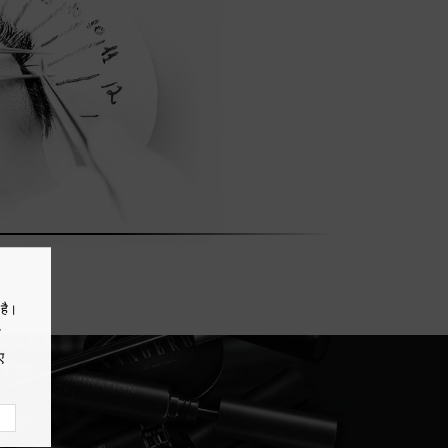
 है।
प
ए