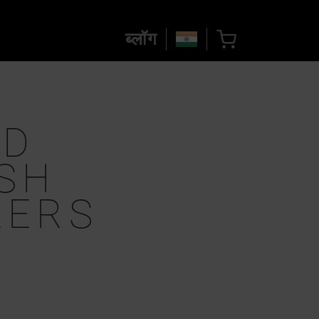
ब्लॉग
ED
SH
ZERS